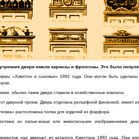
тренние двери имели карнизы и фронтоны. Это было популяр
фирмы «Хэмптон и сыновья» 1892 года. Они могли быть сделаны
аске.
ием, обычно такие двери ставили в хозяйственные комнаты.
от дверной проем. Дверь отделана рельефной филенкой, имеет из
етизма» расположена полка для изделий из фарфора.
ентами из папье-маше или живописными изображениями деко
ементов над дверью) из каталога Хэмптона 1892 года. Они изг