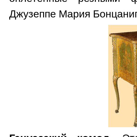
Джузеппе Мария Бонцаниго