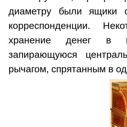
диаметру были ящики с
корреспонденции. Нек
хранение денег в по
запирающуюся централ
рычагом, спрятанным в од