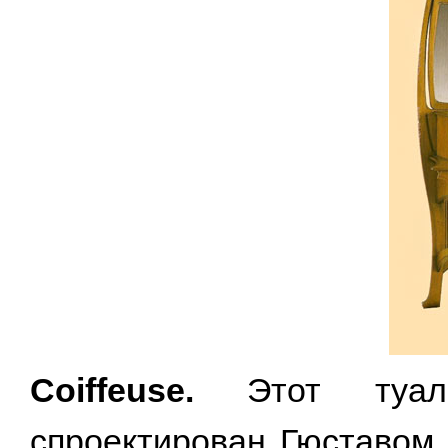
Coiffeuse.
Этот туале
спроектирован Гюставом 