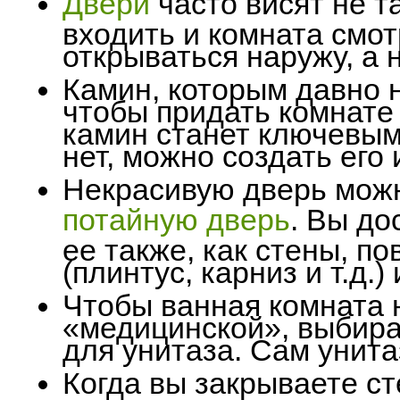
Двери
часто висят не т
входить и комната смо
открываться наружу, а н
Камин, которым давно 
чтобы придать комнате
камин станет ключевым
нет, можно создать его
Некрасивую дверь можн
потайную дверь
. Вы до
ее также, как стены, п
(плинтус, карниз и т.д.)
Чтобы ванная комната 
«медицинской», выбира
для унитаза. Сам унит
Когда вы закрываете с