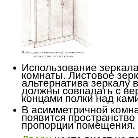
Использование зеркала
комнаты. Листовое зер
альтернатива зеркалу 
должны совпадать с ве
концами полки над кам
В асимметричной комна
появится пространство
пропорции помещения.