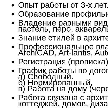
Опыт работы от 3-х лет
Образование профильн
Владение разными вида
пастель, перо, акварел
Знание стилей в архите
Профессиональное вл
ArchiCAD, Art-lantis, A
Регистрация (прописка)
График работы по дого
а) Свободный.
б) Нормированный.
в) Работа на дому (чер
Работа связана с архи
коттеджей, домов, диз